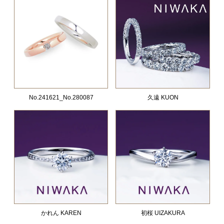
No.241621_No.280087
久遠 KUON
かれん KAREN
初桜 UIZAKURA