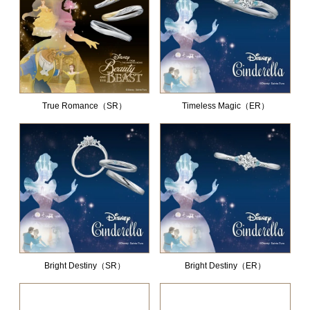
True Romance（SR）
Timeless Magic（ER）
Bright Destiny（SR）
Bright Destiny（ER）