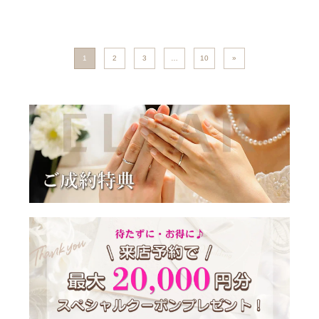
投稿ナビゲーション
1
2
3
…
10
»