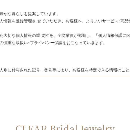
の豊かな暮らしを提案しています。
人情報を登録管理さ せていただき、お客様へ、よりよいサービス･商品
た大切な個人情報の重 要性を、全従業員が認識し、「個人情報保護に
の慎重な取扱い･プライバシー保護をおこなっていきます。
、個人別に付与された記号・番号等により、お客様を特定できる情報のこと
に活用させていただくため、適正かつ必 要な範囲で個人情報を収集いた
様に有益と思われる川スミの商品･サービスをＤＭ・電話・電子メール 
CLEAR Bridal Jewelry
きます。