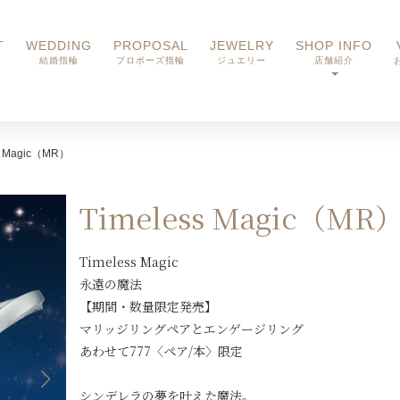
T
WEDDING
PROPOSAL
JEWELRY
SHOP INFO
結婚指輪
プロポーズ指輪
ジュエリー
店舗紹介
s Magic（MR）
Timeless Magic（MR
Timeless Magic
永遠の魔法
【期間・数量限定発売】
マリッジリングペアとエンゲージリング
あわせて777〈ペア/本〉限定
シンデレラの夢を叶えた魔法。