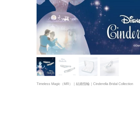
Timeless Magic（MR）｜結婚指輪｜Cinderella Bridal Collection