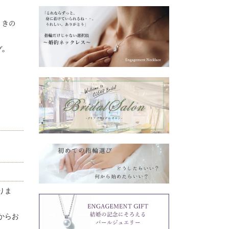
ときの
グ。
りま
からお