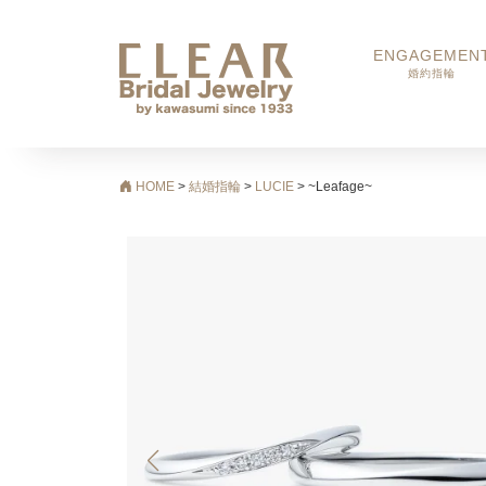
ENGAGEMEN
婚約指輪
メインナビゲーション
HOME
>
結婚指輪
>
LUCIE
>
~Leafage~