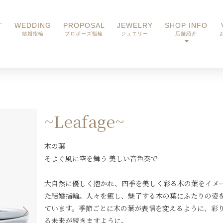
T
WEDDING
PROPOSAL
JEWELRY
SHOP INFO
結婚指輪
プロポーズ指輪
ジュエリー
店舗紹介
~Leafage~
木の葉
そよぐ風に空を舞う 美しい音色奏で
大自然に優しく抱かれ、四季を美しく彩る木の葉をイメ
た結婚指輪。人々を癒し、魅了する木の葉にふたりの姿
ています。季節ごとに木の葉が表情を変えるように、彩
る未来が続きますように。