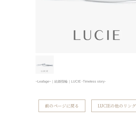
~Leafage~｜結婚指輪｜LUCIE -Timeless story-
前のページに戻る
LUCIEの他のリン