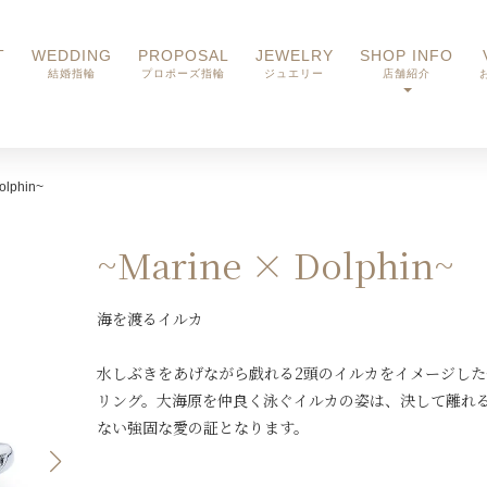
T
WEDDING
PROPOSAL
JEWELRY
SHOP INFO
結婚指輪
プロポーズ指輪
ジュエリー
店舗紹介
olphin~
~Marine × Dolphin~
海を渡るイルカ
水しぶきをあげながら戯れる2頭のイルカをイメージした
リング。大海原を仲良く泳ぐイルカの姿は、決して離れ
ない強固な愛の証となります。