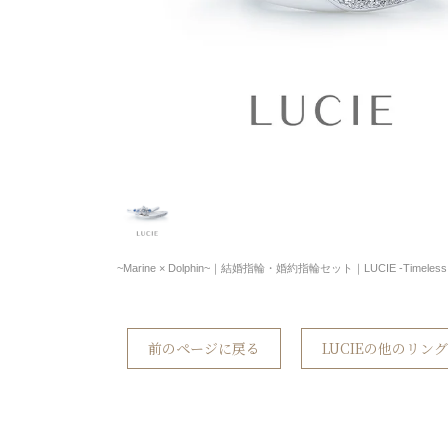
~Marine × Dolphin~｜結婚指輪・婚約指輪セット｜LUCIE -Timeless s
前のページに戻る
LUCIEの他のリン