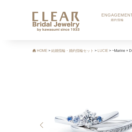
ENGAGEMEN
婚約指輪
メインナビゲーション
HOME
>
結婚指輪・婚約指輪セット
>
LUCIE
>
~Marine × D