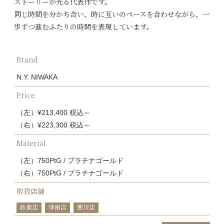
ストーリーが光る代表作です。
同じ時間を分かち合い、時に互いのペースを合わせながら、一
歩ずつ進むふたりの時間を表現しています。
Brand
N.Y. NIWAKA
Price
（左）¥213,400 税込～
（右）¥223,300 税込～
Material
（左）750PtG / プラチナゴールド
（右）750PtG / プラチナゴールド
取扱店舗
鈴鹿店
津南店
豊川店