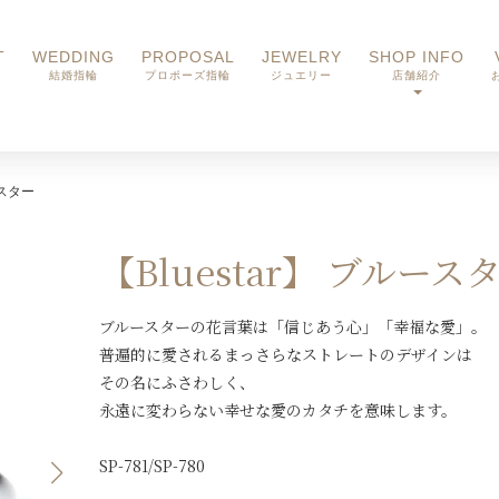
T
WEDDING
PROPOSAL
JEWELRY
SHOP INFO
結婚指輪
プロポーズ指輪
ジュエリー
店舗紹介
ースター
【Bluestar】 ブルース
ブルースターの花言葉は「信じあう心」「幸福な愛」。
普遍的に愛されるまっさらなストレートのデザインは
その名にふさわしく、
永遠に変わらない幸せな愛のカタチを意味します。
SP-781/SP-780