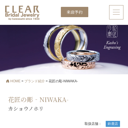
来店予約
メインナビゲーション
HOME
>
ブランド紹介
>
花匠の彫‐NIWAKA-
花匠の彫‐NIWAKA-
カショウノホリ
取扱店舗：
鈴鹿店